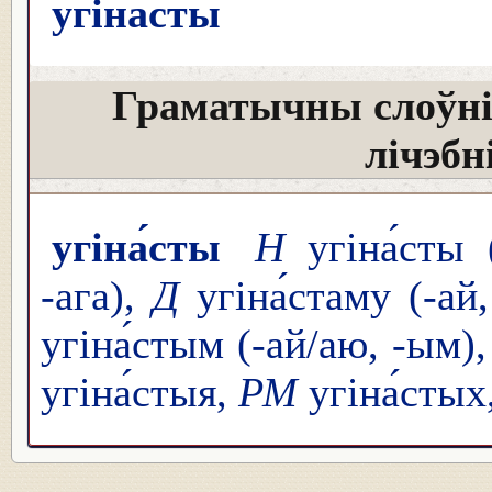
угіна́сты
Граматычны слоўні
лічэбн
угіна́сты
Н
угіна́сты 
-ага),
Д
угіна́стаму (-ай
угіна́стым (-ай/аю, -ым)
угіна́стыя,
РМ
угіна́стых