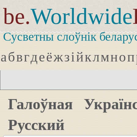
be.
Worldwide
Сусветны слоўнік белару
а
б
в
г
д
е
ё
ж
з
і
й
к
л
м
н
о
п
Галоўная
Україн
Русский