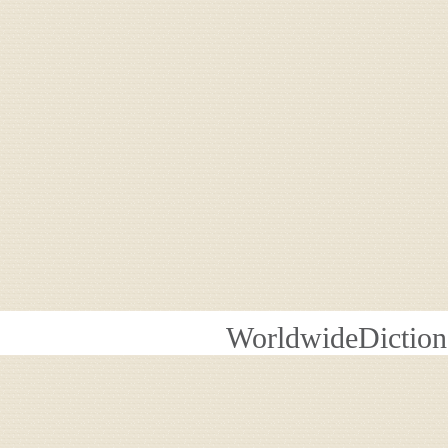
WorldwideDiction