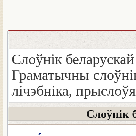
Слоўнік беларуска
Граматычны слоўнік
лічэбніка, прыслоўя
Слоўнік 