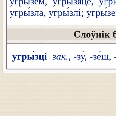
угрызё́м, угрызяце́, угры
угры́зла, угры́злі; угры́
Слоўнік 
угры́зці
зак.
, -зу́, -зе́ш,