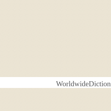
WorldwideDiction