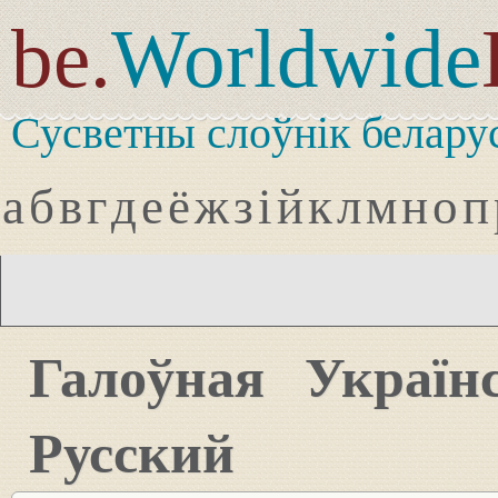
be.
Worldwide
Сусветны слоўнік белару
а
б
в
г
д
е
ё
ж
з
і
й
к
л
м
н
о
п
Галоўная
Україн
Русский