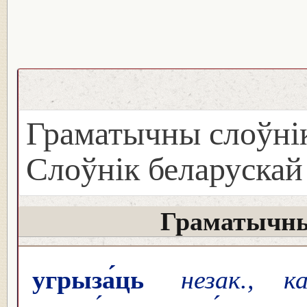
Граматычны слоўнік
Слоўнік беларуска
Граматычны
угрыза́ць
незак., к