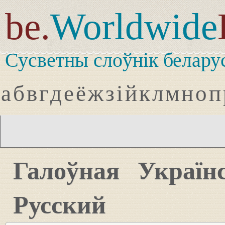
be.
Worldwide
Сусветны слоўнік белару
а
б
в
г
д
е
ё
ж
з
і
й
к
л
м
н
о
п
Галоўная
Україн
Русский