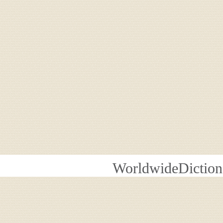
WorldwideDiction