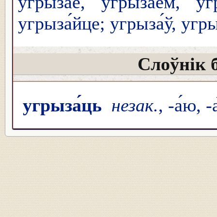
угрыза́е, угрыза́ем, уг
угрыза́йце; угрыза́ў, угры
Слоўнік 
угрыза́ць
незак.
, -а́ю, -