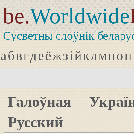
be.
Worldwide
Сусветны слоўнік белару
а
б
в
г
д
е
ё
ж
з
і
й
к
л
м
н
о
п
Галоўная
Украї
Русский