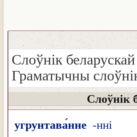
Слоўнік беларуска
Граматычны слоўнік
Слоўнік 
угрунтава́нне
-нні