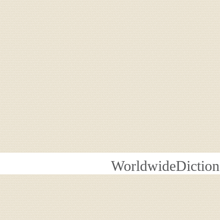
WorldwideDiction