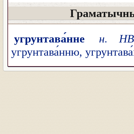
Граматычны
угрунтава́нне
н. НВ
угрунтава́нню, угрунтава́