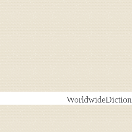
WorldwideDiction