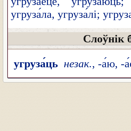
угруза́еце, угруза́юць; 
угруза́ла, угруза́лі; угру
Слоўнік 
угруза́ць
незак.
, -а́ю, -а