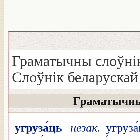
Граматычны слоўнік
Слоўнік беларуска
Граматычны
угруза́ць
незак.
угруза́