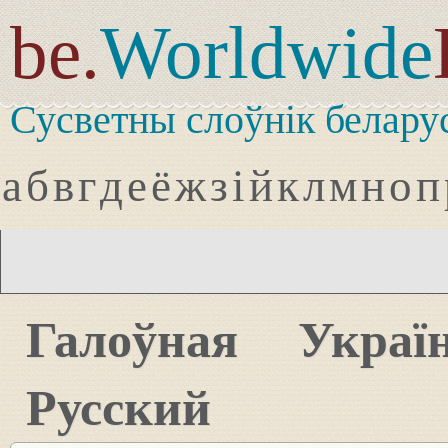
be.
Worldwide
Сусветны слоўнік белару
а
б
в
г
д
е
ё
ж
з
і
й
к
л
м
н
о
п
Галоўная
Украї
Русский