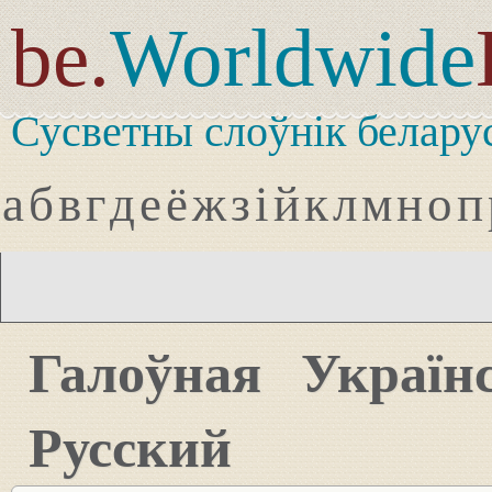
be.
Worldwide
Сусветны слоўнік белару
а
б
в
г
д
е
ё
ж
з
і
й
к
л
м
н
о
п
Галоўная
Україн
Русский