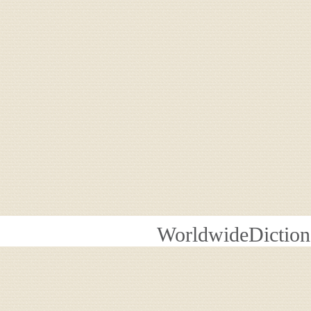
WorldwideDiction