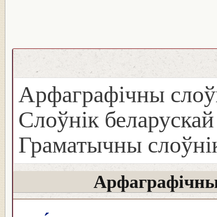
Арфаграфічны слоў
Слоўнік беларуска
Граматычны слоўнік
Арфаграфічны