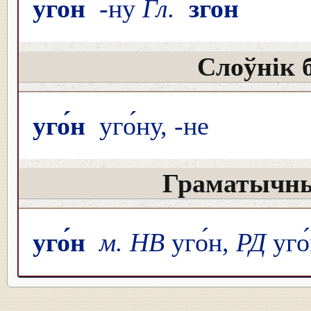
уго́н
-ну
Гл.
згон
Слоўнік 
уго́н
уго́ну, -не
Граматычны
уго́н
м. НВ
уго́н,
РД
уго́