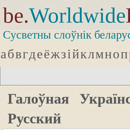
be.
Worldwide
Сусветны слоўнік белару
а
б
в
г
д
е
ё
ж
з
і
й
к
л
м
н
о
п
Галоўная
Україн
Русский