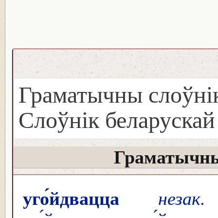
Граматычны слоўнік
Слоўнік беларуска
Граматычны
уго́йдвацца
незак.
у