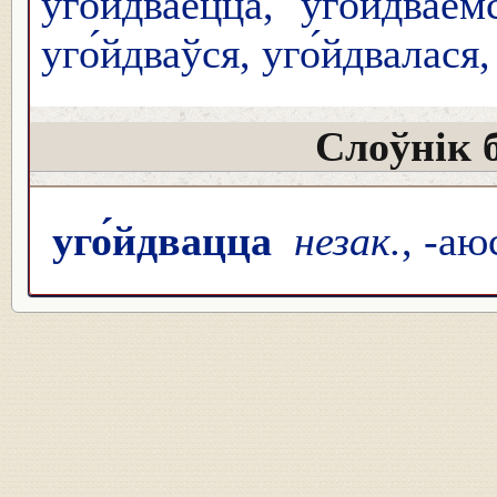
уго́йдваецца, уго́йдваем
уго́йдваўся, уго́йдвалася
Слоўнік 
уго́йдвацца
незак.
, -аю