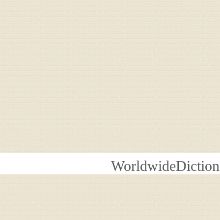
WorldwideDiction