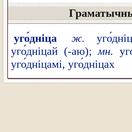
Граматычны
уго́дніца
ж.
уго́дн
уго́дніцай (-аю);
мн.
уго
уго́дніцамі, уго́дніцах