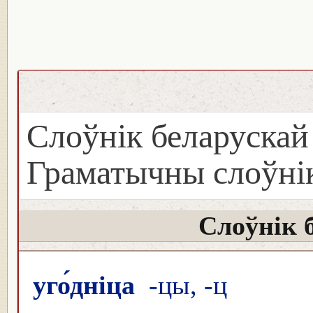
Слоўнік беларуска
Граматычны слоўнік
Слоўнік 
уго́дніца
-цы, -ц