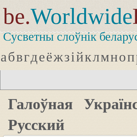
be.
Worldwide
Сусветны слоўнік белару
а
б
в
г
д
е
ё
ж
з
і
й
к
л
м
н
о
п
Галоўная
Україн
Русский