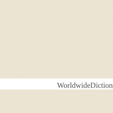
WorldwideDiction