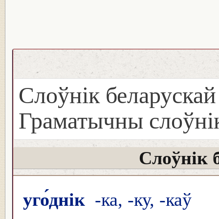
Слоўнік беларуска
Граматычны слоўнік
Слоўнік 
уго́днік
-ка, -ку, -каў