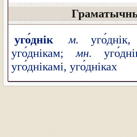
Граматычны
уго́днік
м.
уго́днік
уго́днікам;
мн.
уго́дн
уго́днікамі, уго́дніках