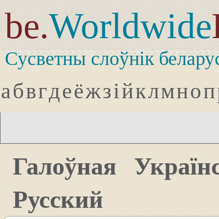
be.
Worldwide
Сусветны слоўнік белару
а
б
в
г
д
е
ё
ж
з
і
й
к
л
м
н
о
п
Галоўная
Україн
Русский