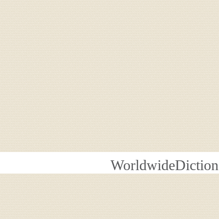
WorldwideDiction