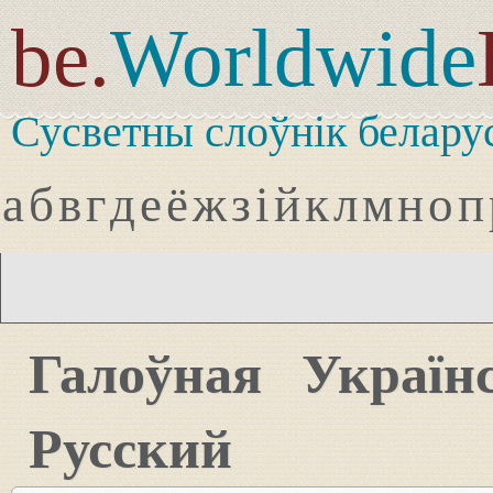
be.
Worldwide
Сусветны слоўнік белару
а
б
в
г
д
е
ё
ж
з
і
й
к
л
м
н
о
п
Галоўная
Україн
Русский