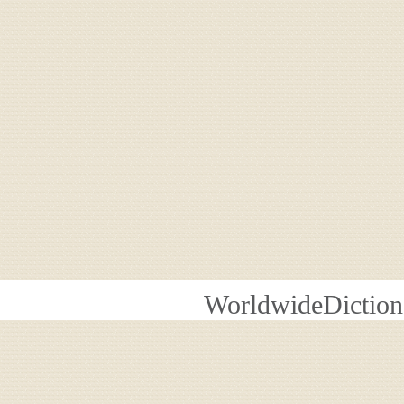
WorldwideDiction