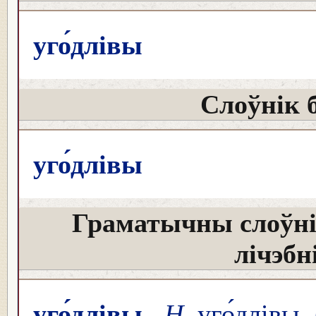
уго́длівы
Слоўнік 
уго́длівы
Граматычны слоўні
лічэбн
уго́длівы
Н
уго́длівы 