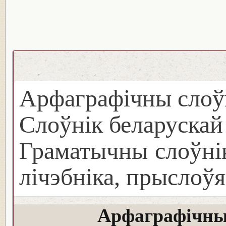
Арфаграфічны слоў
Слоўнік беларуска
Граматычны слоўнік
лічэбніка, прыслоўя
Арфаграфічны