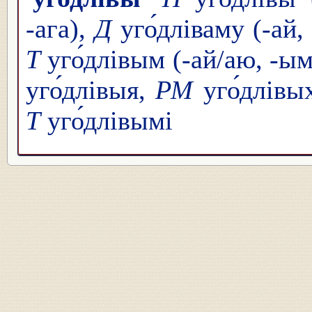
-ага),
Д
уго́дліваму (-ай,
Т
уго́длівым (-ай/аю, -ы
уго́длівыя,
РМ
уго́длівы
Т
уго́длівымі