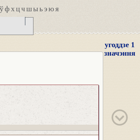
ў
ф
х
ц
ч
ш
ы
ь
э
ю
я
угоддзе 1
значэння