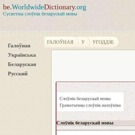
be.
Worldwide
Dictionary
.org
Сусветны слоўнік беларускай мовы
ГАЛОЎНАЯ
У
УГОДДЗЕ
Галоўная
Українська
Беларуская
Русский
Слоўнік беларускай мовы
Граматычны слоўнік назоўніка
Слоўнік беларускай мовы