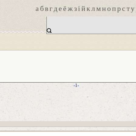
а
б
в
г
д
е
ё
ж
з
і
й
к
л
м
н
о
п
р
с
т
у
-1-