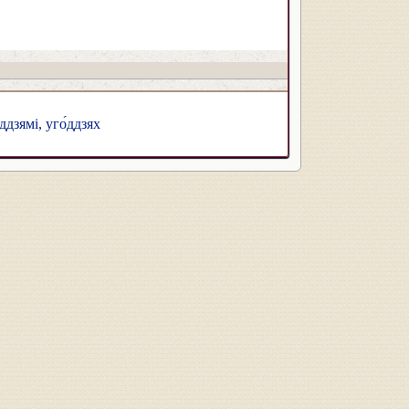
́ддзямі, уго́ддзях