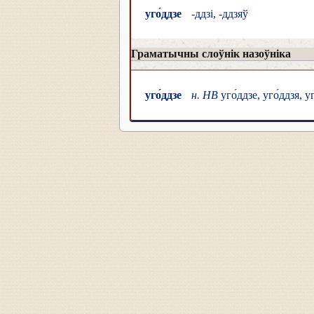
уго́ддзе
-ддзі, -ддзяў
Граматычны слоўнік назоўніка
уго́ддзе
н. НВ
уго́ддзе, уго́ддзя, у