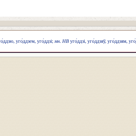
го́ддзю, уго́ддзем, уго́ддзі;
мн. НВ
уго́ддзі, уго́ддзяў, уго́ддзям, уго