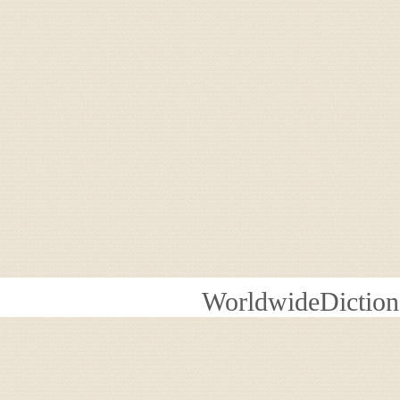
WorldwideDiction