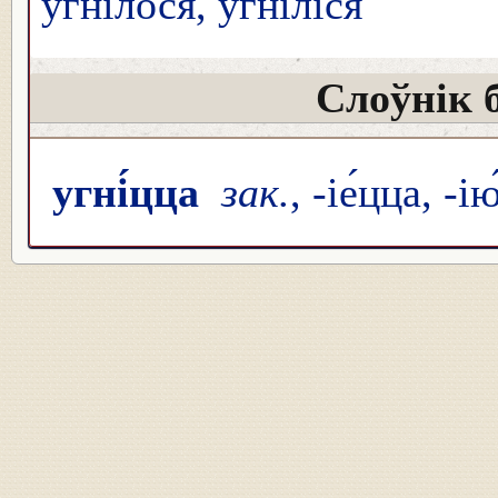
угніло́ся, угнілі́ся
Слоўнік 
угні́цца
зак.
, -іе́цца, -і