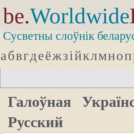
be.
Worldwide
Сусветны слоўнік белару
а
б
в
г
д
е
ё
ж
з
і
й
к
л
м
н
о
п
Галоўная
Україн
Русский