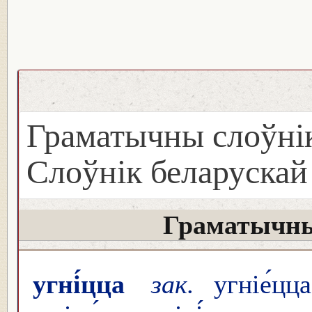
Граматычны слоўнік
Слоўнік беларуска
Граматычны
угні́цца
зак.
угніе́цца,