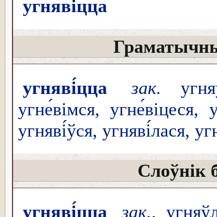
угняві́цца
Граматычны
угняві́цца
зак.
угняўл
угне́вімся, угне́віцеся, у
угняві́ўся, угняві́лася, уг
Слоўнік 
угняві́цца
зак.
, угняўл