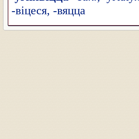
-віцеся, -вяцца