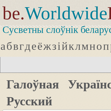
be.
Worldwide
Сусветны слоўнік белару
а
б
в
г
д
е
ё
ж
з
і
й
к
л
м
н
о
п
Галоўная
Україн
Русский