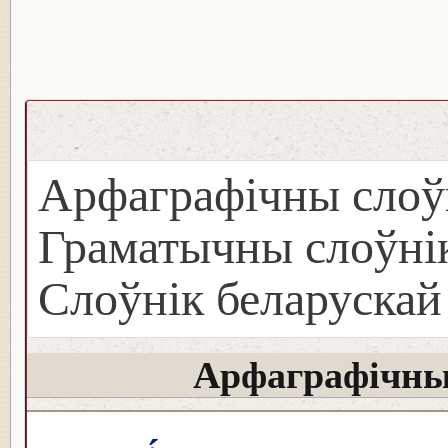
Арфаграфічны слоў
Граматычны слоўнік
Слоўнік беларуска
Арфаграфічны