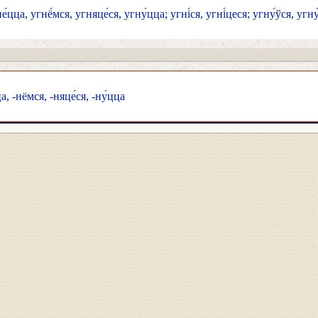
е́цца, угнё́мся, угняце́ся, угну́цца; угні́ся, угні́цеся; угну́ўся, угн
цца, -нёмся, -няце́ся, -ну́цца