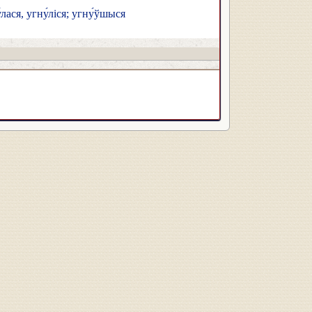
у́лася, угну́ліся; угну́ўшыся