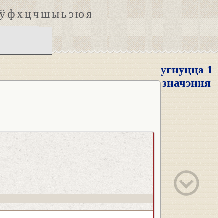
ў
ф
х
ц
ч
ш
ы
ь
э
ю
я
угнуцца 1
значэння