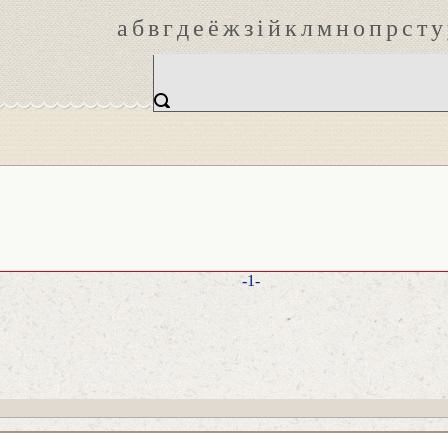
а
б
в
г
д
е
ё
ж
з
і
й
к
л
м
н
о
п
р
с
т
у
-1-