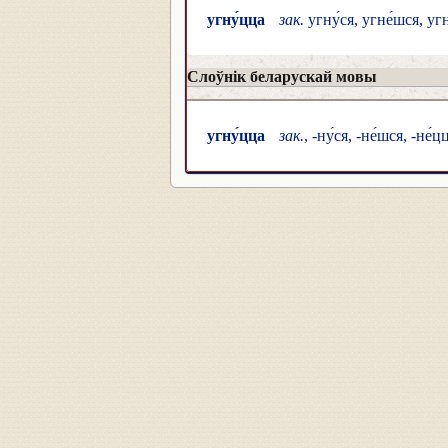
угну́цца
зак.
угну́ся, угне́шся, угн
Слоўнік беларускай мовы
угну́цца
зак.
, -ну́ся, -не́шся, -не́