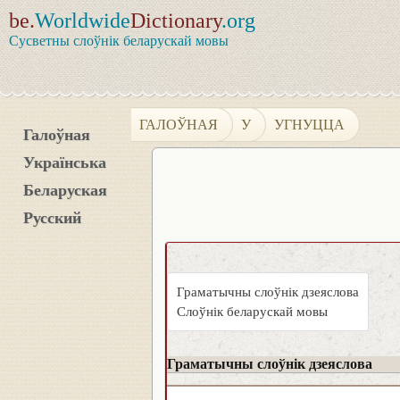
be.
Worldwide
Dictionary
.org
Сусветны слоўнік беларускай мовы
ГАЛОЎНАЯ
У
УГНУЦЦА
Галоўная
Українська
Беларуская
Русский
Граматычны слоўнік дзеяслова
Слоўнік беларускай мовы
Граматычны слоўнік дзеяслова