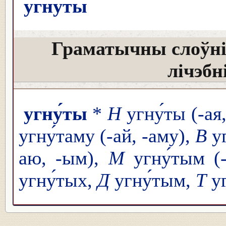
угну́ты
Граматычны слоўні
лічэбн
угну́ты
*
Н
угну́ты (-ая,
угну́таму (-ай, -аму),
В
уг
аю, -ым),
М
угну́тым (
угну́тых,
Д
угну́тым,
Т
уг