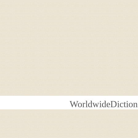
WorldwideDiction