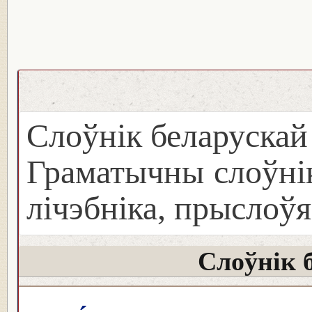
Слоўнік беларуска
Граматычны слоўнік
лічэбніка, прыслоўя
Слоўнік 