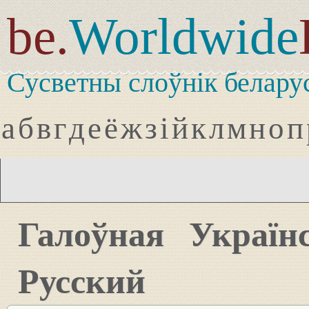
be.
Worldwide
Сусветны слоўнік белару
а
б
в
г
д
е
ё
ж
з
і
й
к
л
м
н
о
п
Галоўная
Україн
Русский