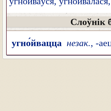
угно́йваўся, угно́йвалася,
Слоўнік 
угно́йвацца
незак.
, -ае