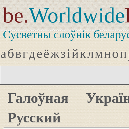
be.
Worldwide
Сусветны слоўнік белару
а
б
в
г
д
е
ё
ж
з
і
й
к
л
м
н
о
п
Галоўная
Украї
Русский