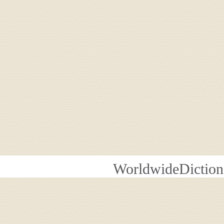
WorldwideDiction