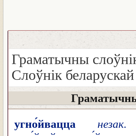
Граматычны слоўнік
Слоўнік беларуска
Граматычны
угно́йвацца
незак.
у