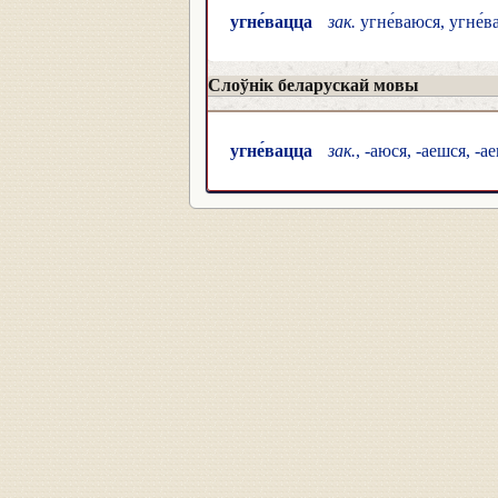
угне́вацца
зак.
угне́ваюся, угне́ва
Слоўнік беларускай мовы
угне́вацца
зак.
, -аюся, -аешся, -а