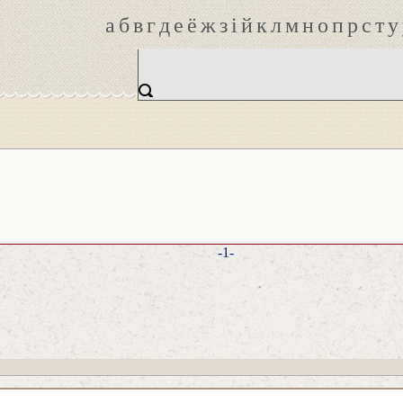
а
б
в
г
д
е
ё
ж
з
і
й
к
л
м
н
о
п
р
с
т
у
-1-