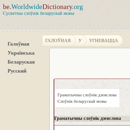
be.
Worldwide
Dictionary
.org
Сусветны слоўнік беларускай мовы
ГАЛОЎНАЯ
У
УГНЕВАЦЦА
Галоўная
Українська
Беларуская
Русский
Граматычны слоўнік дзеяслова
Слоўнік беларускай мовы
Граматычны слоўнік дзеяслова