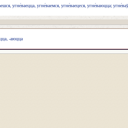
ешся, угне́ваецца, угне́ваемся, угне́ваецеся, угне́ваюцца; угне́ваў
ецца, -аюцца