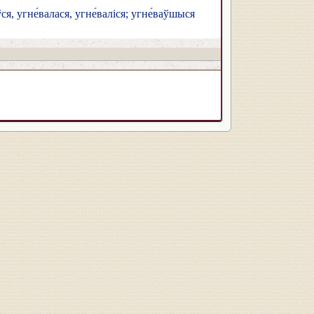
ся, угне́валася, угне́валіся; угне́ваўшыся