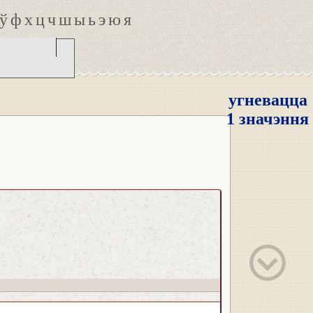
ў
ф
х
ц
ч
ш
ы
ь
э
ю
я
угневацца
1 значэння