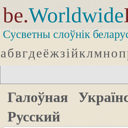
be.
Worldwide
Сусветны слоўнік белару
а
б
в
г
д
е
ё
ж
з
і
й
к
л
м
н
о
п
Галоўная
Україн
Русский