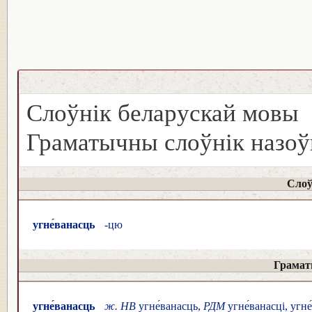
Слоўнік беларускай мовы
Граматычны слоўнік назоў
Слоў
угне́ванасць
-цю
Грамат
угне́ванасць
ж. НВ
угне́ванасць,
РДМ
угне́ванасці, угн