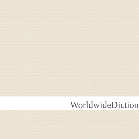
WorldwideDiction