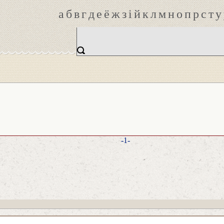
а
б
в
г
д
е
ё
ж
з
і
й
к
л
м
н
о
п
р
с
т
у
-1-