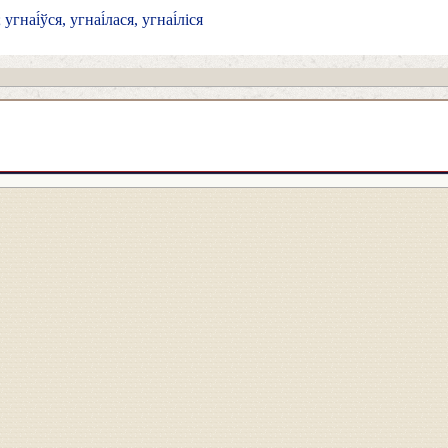
угнаі́ўся, угнаі́лася, угнаі́ліся