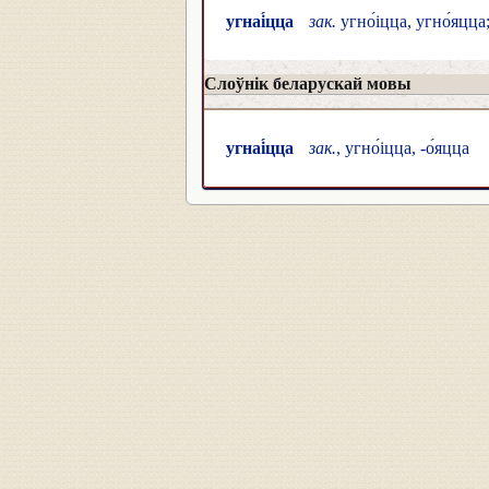
угнаі́цца
зак.
угно́іцца, угно́яцца; 
Слоўнік беларускай мовы
угнаі́цца
зак.
, угно́іцца, -о́яцца