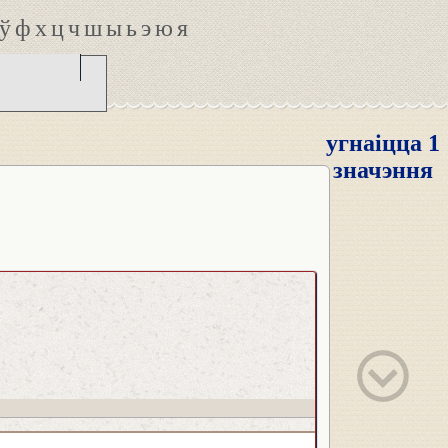
ў
ф
х
ц
ч
ш
ы
ь
э
ю
я
угнаіцца 1
значэння