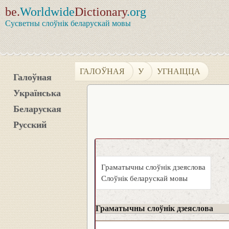
be.
Worldwide
Dictionary
.org
Сусветны слоўнік беларускай мовы
ГАЛОЎНАЯ
У
УГНАІЦЦА
Галоўная
Українська
Беларуская
Русский
Граматычны слоўнік дзеяслова
Слоўнік беларускай мовы
Граматычны слоўнік дзеяслова