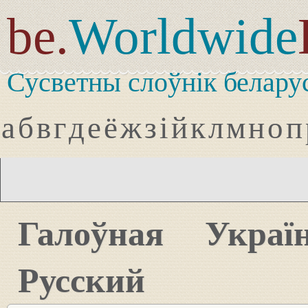
be.
Worldwide
Сусветны слоўнік белару
а
б
в
г
д
е
ё
ж
з
і
й
к
л
м
н
о
п
Галоўная
Украї
Русский