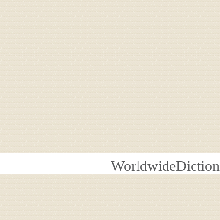
WorldwideDiction