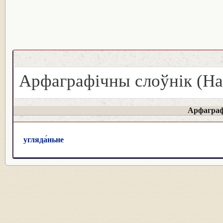
Арфаграфічны слоўнік (На
Арфаграф
угляда́ньне