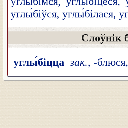
углы́бімся, углы́біцеся, 
углы́біўся, углы́білася, у
Слоўнік 
углы́біцца
зак.
, -блюся