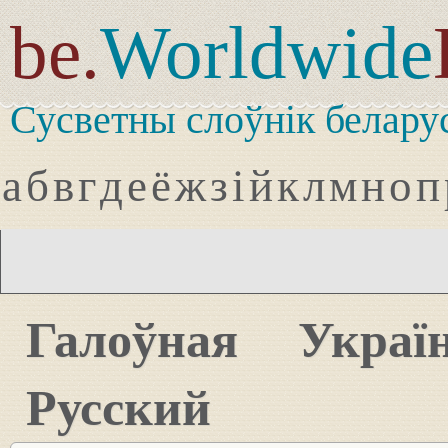
be.
Worldwide
Сусветны слоўнік белару
а
б
в
г
д
е
ё
ж
з
і
й
к
л
м
н
о
п
Галоўная
Украї
Русский