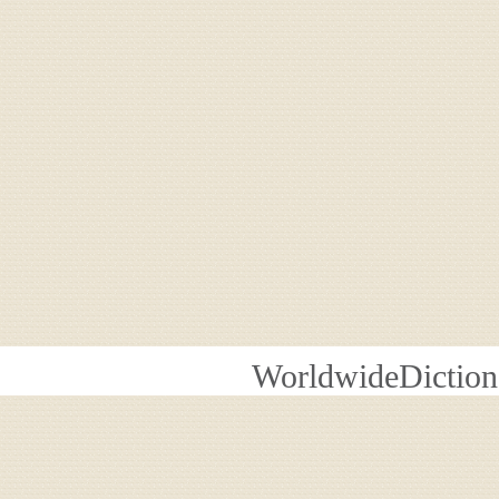
WorldwideDiction