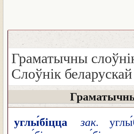
Граматычны слоўнік
Слоўнік беларуска
Граматычны
углы́біцца
зак.
углы́б