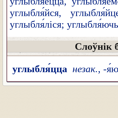
углыбля́ецца, углыбля́ем
углыбля́йся, углыбля́йц
углыбля́ліся; углыбля́юч
Слоўнік 
углыбля́цца
незак.
, -я́