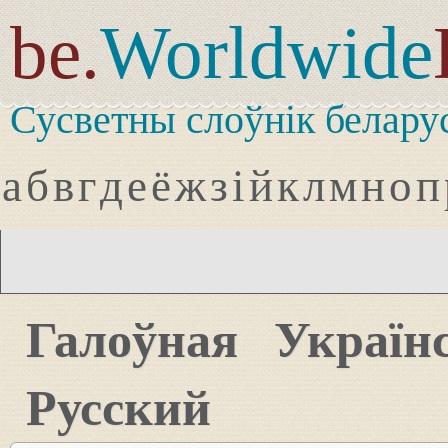
be.
Worldwide
Сусветны слоўнік белару
а
б
в
г
д
е
ё
ж
з
і
й
к
л
м
н
о
п
Галоўная
Україн
Русский