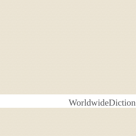
WorldwideDiction