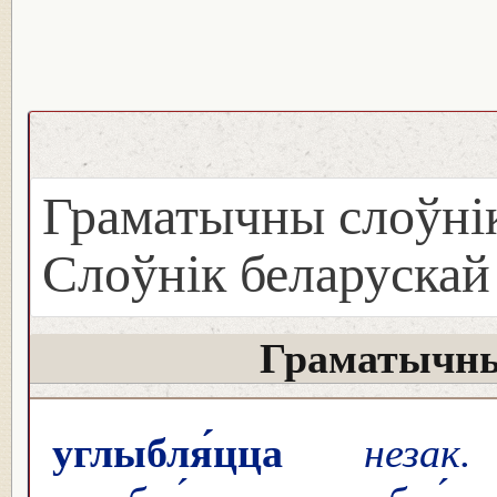
Граматычны слоўнік
Слоўнік беларуска
Граматычны
углыбля́цца
незак.
у