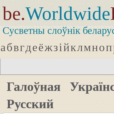
be.
Worldwide
Сусветны слоўнік белару
а
б
в
г
д
е
ё
ж
з
і
й
к
л
м
н
о
п
Галоўная
Україн
Русский