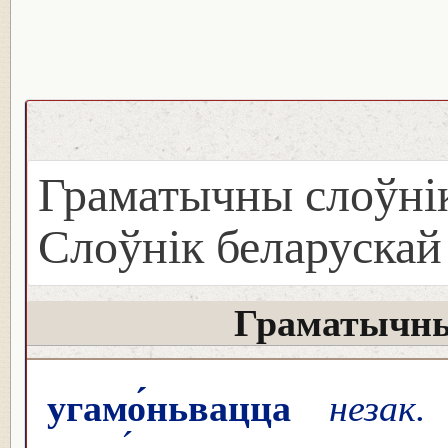
Граматычны слоўнік
Слоўнік беларуска
Граматычны
угамо́ньвацца
незак.
у