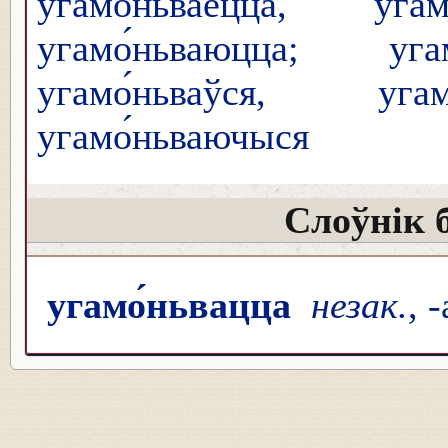
угамо́ньваецца, угам
угамо́ньваюцца; угам
угамо́ньваўся, угамо
угамо́ньваючыся
Слоўнік 
угамо́ньвацца
незак.
, 