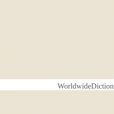
WorldwideDiction