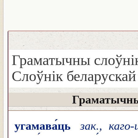
Граматычны слоўнік
Слоўнік беларуска
Граматычны
угамава́ць
зак., каго