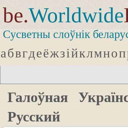
be.
Worldwide
Сусветны слоўнік белару
а
б
в
г
д
е
ё
ж
з
і
й
к
л
м
н
о
п
Галоўная
Україн
Русский