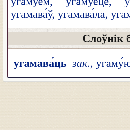
угаму́ем, угаму́еце, у
угамава́ў, угамава́ла, уг
Слоўнік 
угамава́ць
зак.
, угаму́ю