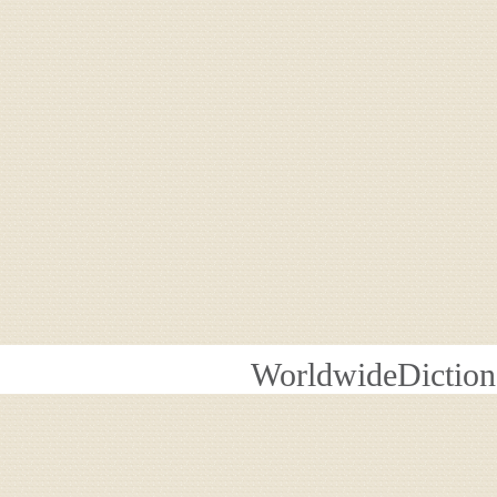
WorldwideDiction