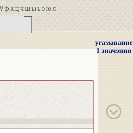
ў
ф
х
ц
ч
ш
ы
ь
э
ю
я
угамаванне
1 значэння