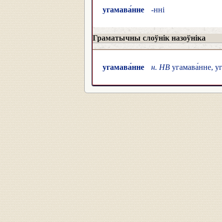
угамава́нне
-нні
Граматычны слоўнік назоўніка
угамава́нне
н. НВ
угамава́нне, уг