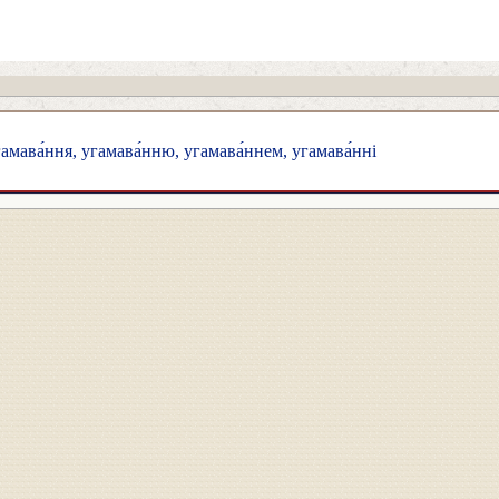
амава́ння, угамава́нню, угамава́ннем, угамава́нні