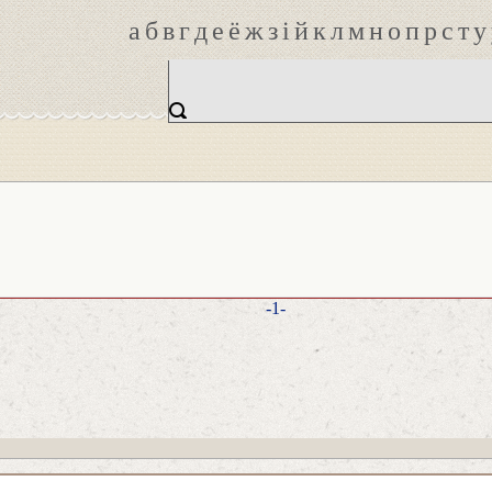
а
б
в
г
д
е
ё
ж
з
і
й
к
л
м
н
о
п
р
с
т
у
-1-