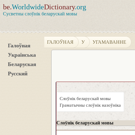
be.
Worldwide
Dictionary
.org
Сусветны слоўнік беларускай мовы
ГАЛОЎНАЯ
У
УГАМАВАННЕ
Галоўная
Українська
Беларуская
Русский
Слоўнік беларускай мовы
Граматычны слоўнік назоўніка
Слоўнік беларускай мовы