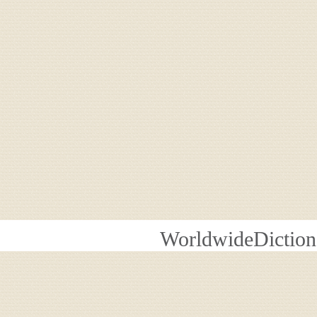
WorldwideDiction