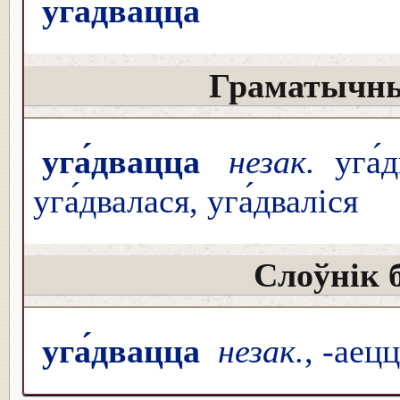
уга́двацца
Граматычны
уга́двацца
незак.
уга́д
уга́двалася, уга́дваліся
Слоўнік 
уга́двацца
незак.
, -аец