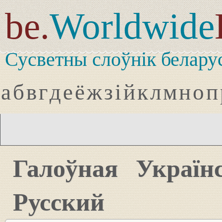
be.
Worldwide
Сусветны слоўнік белару
а
б
в
г
д
е
ё
ж
з
і
й
к
л
м
н
о
п
Галоўная
Україн
Русский