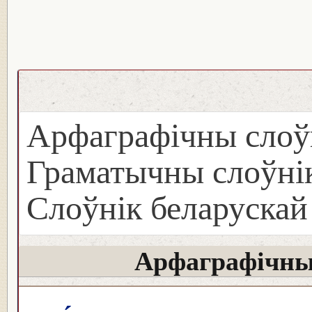
Арфаграфічны слоў
Граматычны слоўнік
Слоўнік беларуска
Арфаграфічны