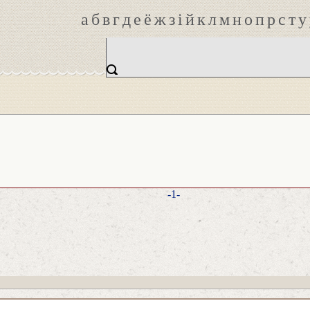
а
б
в
г
д
е
ё
ж
з
і
й
к
л
м
н
о
п
р
с
т
у
-1-