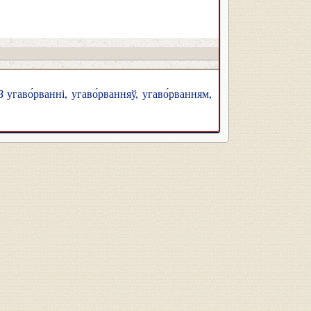
В
угаво́рванні, угаво́рванняў, угаво́рванням,