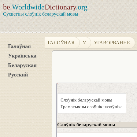
be.
Worldwide
Dictionary
.org
Сусветны слоўнік беларускай мовы
ГАЛОЎНАЯ
У
УГАВОРВАННЕ
Галоўная
Українська
Беларуская
Русский
Слоўнік беларускай мовы
Граматычны слоўнік назоўніка
Слоўнік беларускай мовы