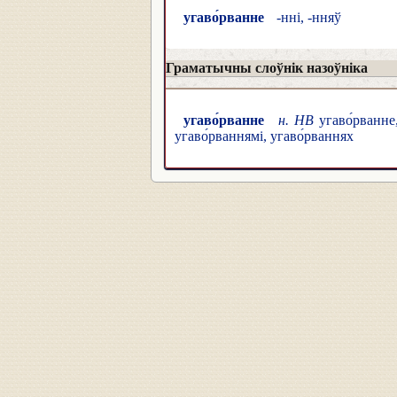
угаво́рванне
-нні, -нняў
Граматычны слоўнік назоўніка
угаво́рванне
н. НВ
угаво́рванне,
угаво́рваннямі, угаво́рваннях