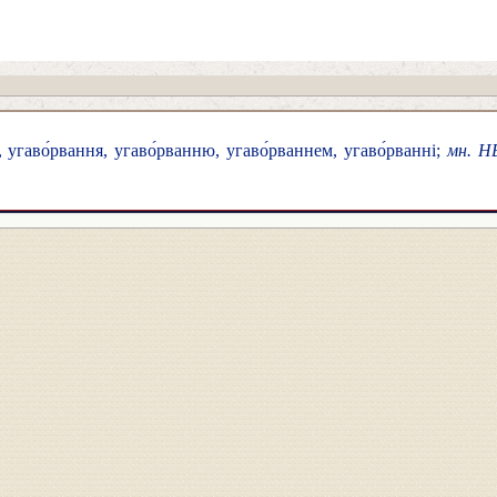
 угаво́рвання, угаво́рванню, угаво́рваннем, угаво́рванні;
мн. Н