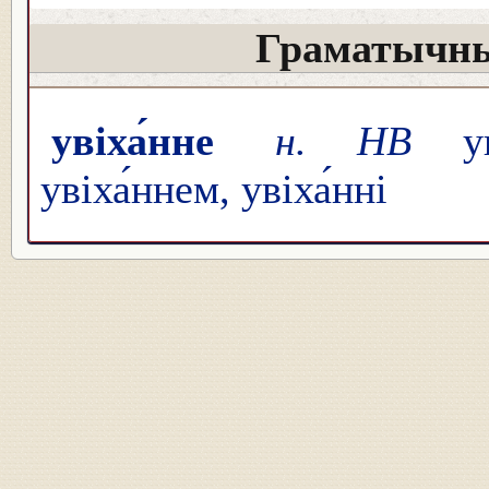
Граматычны
увіха́нне
н. НВ
уві
увіха́ннем, увіха́нні