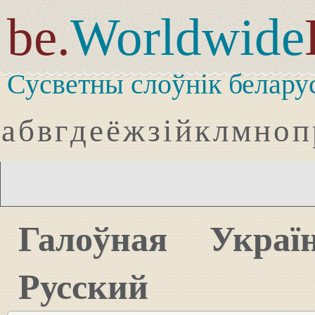
be.
Worldwide
Сусветны слоўнік белару
а
б
в
г
д
е
ё
ж
з
і
й
к
л
м
н
о
п
Галоўная
Украї
Русский