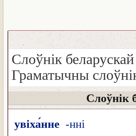
Слоўнік беларуска
Граматычны слоўнік
Слоўнік 
увіха́нне
-нні