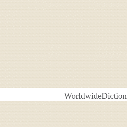
WorldwideDiction