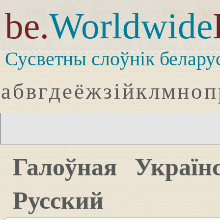
be.
Worldwide
Сусветны слоўнік белару
а
б
в
г
д
е
ё
ж
з
і
й
к
л
м
н
о
п
Галоўная
Україн
Русский