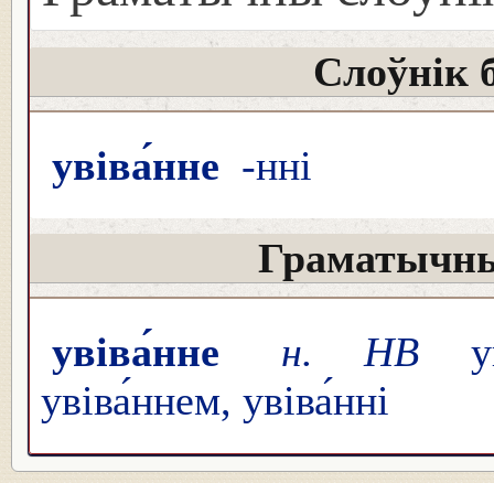
Слоўнік 
увіва́нне
-нні
Граматычны
увіва́нне
н. НВ
уві
увіва́ннем, увіва́нні