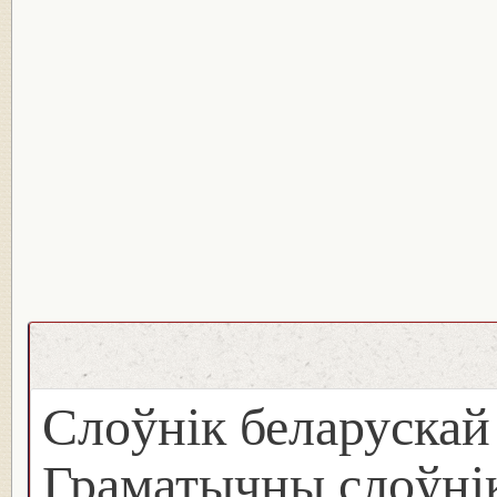
Слоўнік беларуска
Граматычны слоўнік