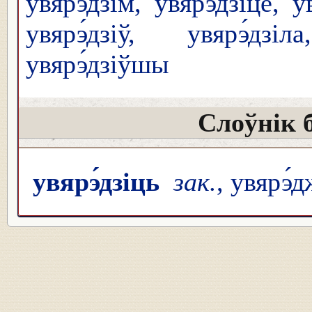
увярэ́дзім, увярэ́дзіце, у
увярэ́дзіў, увярэ́дзі
увярэ́дзіўшы
Слоўнік 
увярэ́дзіць
зак.
, увярэ́д