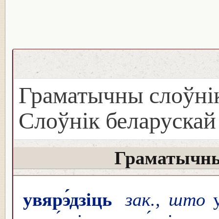
Граматычны слоўнік
Слоўнік беларуска
Граматычны
увярэ́дзіць
зак., што
у