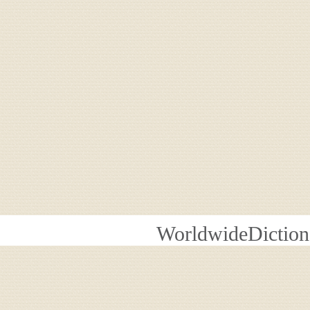
WorldwideDiction