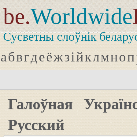
be.
Worldwide
Сусветны слоўнік белару
а
б
в
г
д
е
ё
ж
з
і
й
к
л
м
н
о
п
Галоўная
Україн
Русский