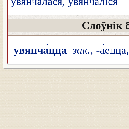
увянча́лася, увянча́ліся
Слоўнік 
увянча́цца
зак.
, -а́ецца