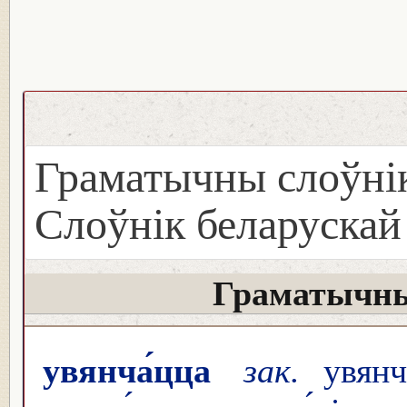
Граматычны слоўнік
Слоўнік беларуска
Граматычны
увянча́цца
зак.
увянча