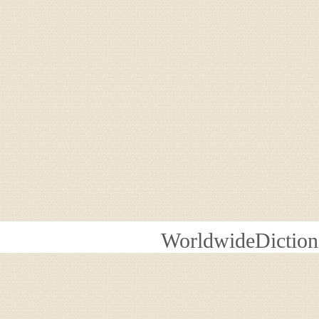
WorldwideDiction