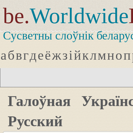
be.
Worldwide
Сусветны слоўнік белару
а
б
в
г
д
е
ё
ж
з
і
й
к
л
м
н
о
п
Галоўная
Україн
Русский