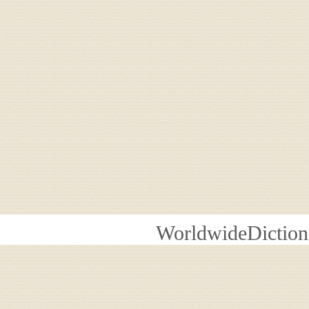
WorldwideDiction