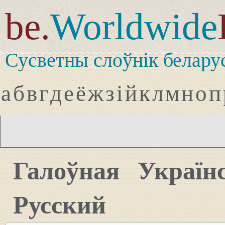
be.
Worldwide
Сусветны слоўнік белару
а
б
в
г
д
е
ё
ж
з
і
й
к
л
м
н
о
п
Галоўная
Україн
Русский