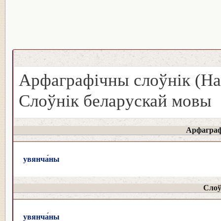
Арфаграфічны слоўнік (На
Слоўнік беларускай мовы
Арфаграф
увянча́ны
Слоў
увянча́ны