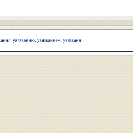
вання, увя́званню, увя́званнем, увя́званні