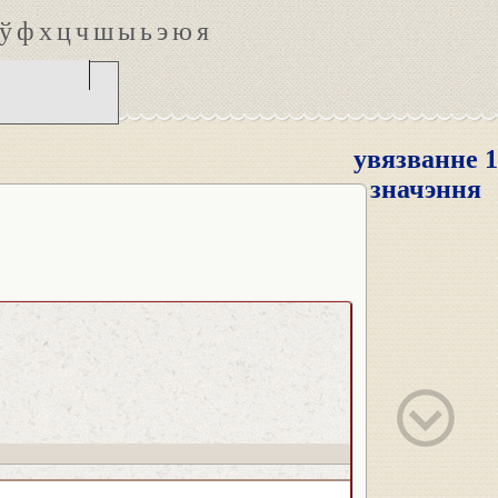
ў
ф
х
ц
ч
ш
ы
ь
э
ю
я
увязванне 1
значэння