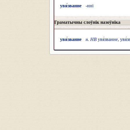
увя́званне
-нні
Граматычны слоўнік назоўніка
увя́званне
н. НВ
увя́званне, увя́з