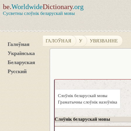
be.
Worldwide
Dictionary
.org
Сусветны слоўнік беларускай мовы
ГАЛОЎНАЯ
У
УВЯЗВАННЕ
Галоўная
Українська
Беларуская
Русский
Слоўнік беларускай мовы
Граматычны слоўнік назоўніка
Слоўнік беларускай мовы