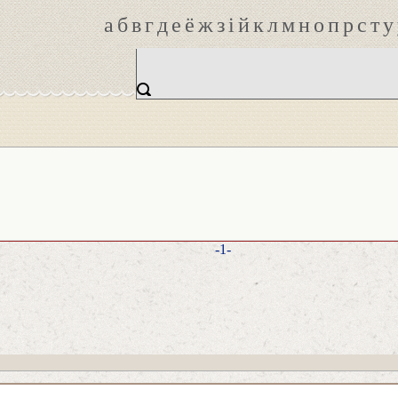
а
б
в
г
д
е
ё
ж
з
і
й
к
л
м
н
о
п
р
с
т
у
-1-