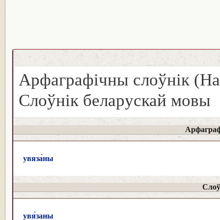
Арфаграфічны слоўнік (На
Слоўнік беларускай мовы
Арфаграф
увяза́ны
Слоў
увя́заны