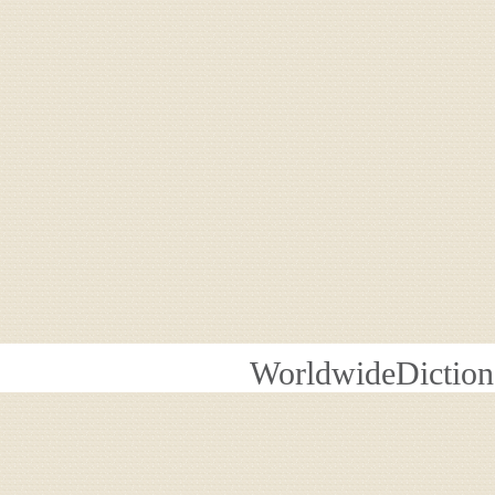
WorldwideDiction