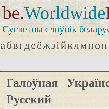
be.
Worldwide
Сусветны слоўнік белару
а
б
в
г
д
е
ё
ж
з
і
й
к
л
м
н
о
п
Галоўная
Україн
Русский