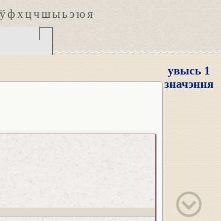
ў
ф
х
ц
ч
ш
ы
ь
э
ю
я
увысь 1
значэння