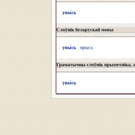
увы́сь
Слоўнік беларускай мовы
увы́сь
прысл.
Граматычны слоўнік прыметніка, за
увы́сь