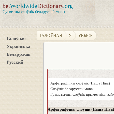
be.
Worldwide
Dictionary
.org
Сусветны слоўнік беларускай мовы
ГАЛОЎНАЯ
У
УВЫСЬ
Галоўная
Українська
Беларуская
Русский
Арфаграфічны слоўнік (Наша Ніва)
Слоўнік беларускай мовы
Граматычны слоўнік прыметніка, займ
Арфаграфічны слоўнік (Наша Ніва)