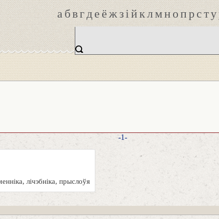
а
б
в
г
д
е
ё
ж
з
і
й
к
л
м
н
о
п
р
с
т
у
-1-
енніка, лічэбніка, прыслоўя