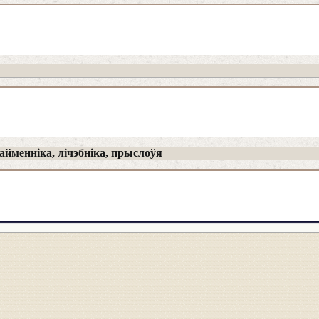
йменніка, лічэбніка, прыслоўя