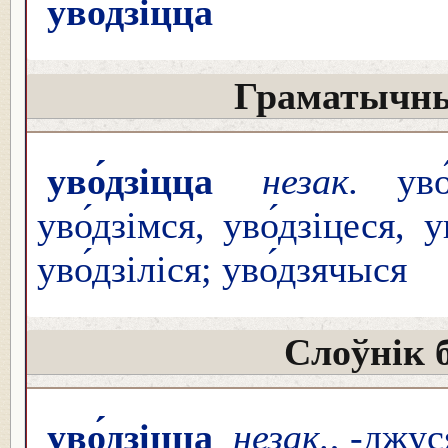
уво́дзіцца
Граматычны
уво́дзіцца
незак.
уво́
уво́дзімся, уво́дзіцеся, у
уво́дзіліся; уво́дзячыся
Слоўнік 
уво́дзіцца
незак.
, -джус