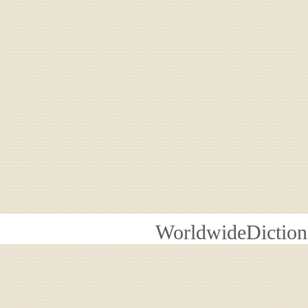
WorldwideDiction