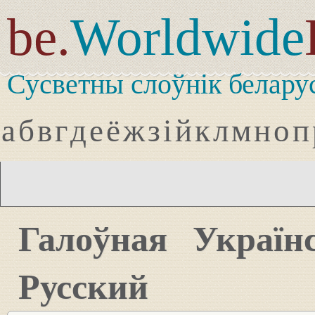
be.
Worldwide
Сусветны слоўнік белару
а
б
в
г
д
е
ё
ж
з
і
й
к
л
м
н
о
п
Галоўная
Україн
Русский