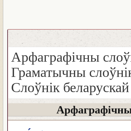
Арфаграфічны слоў
Граматычны слоўнік
Слоўнік беларуска
Арфаграфічны