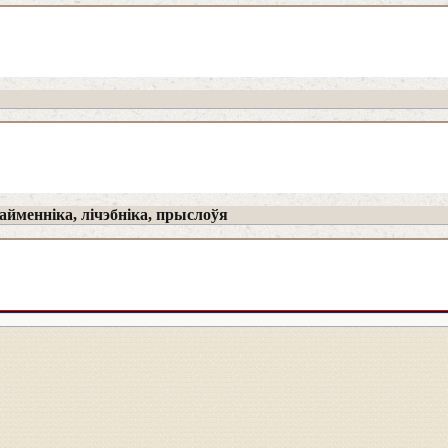
йменніка, лічэбніка, прыслоўя