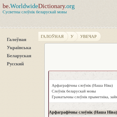
be.
Worldwide
Dictionary
.org
Сусветны слоўнік беларускай мовы
ГАЛОЎНАЯ
У
УВЕЧАР
Галоўная
Українська
Беларуская
Русский
Арфаграфічны слоўнік (Наша Ніва)
Слоўнік беларускай мовы
Граматычны слоўнік прыметніка, займ
Арфаграфічны слоўнік (Наша Ніва)