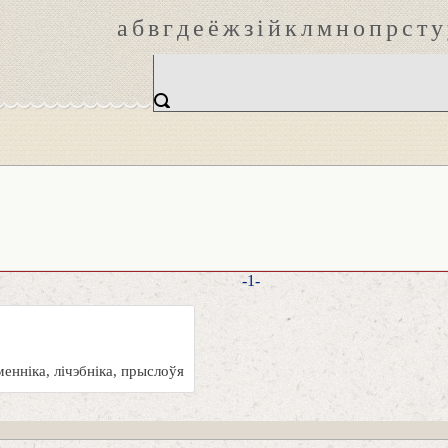
а
б
в
г
д
е
ё
ж
з
і
й
к
л
м
н
о
п
р
с
т
у
-1-
енніка, лічэбніка, прыслоўя