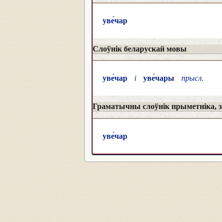
уве́чар
Слоўнік беларускай мовы
уве́чар
і
уве́чары
прысл.
Граматычны слоўнік прыметніка, за
уве́чар