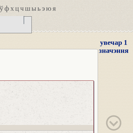
ў
ф
х
ц
ч
ш
ы
ь
э
ю
я
увечар 1
значэння