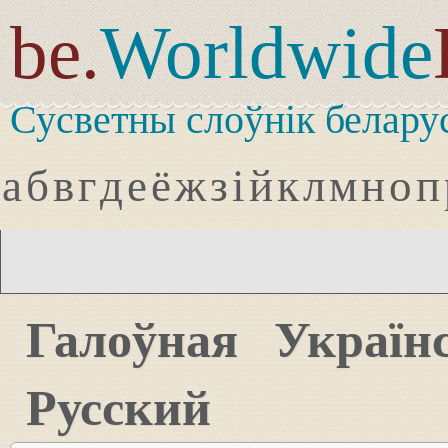
be.
Worldwide
Сусветны слоўнік белару
а
б
в
г
д
е
ё
ж
з
і
й
к
л
м
н
о
п
Галоўная
Україн
Русский