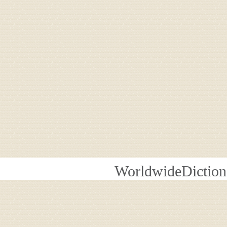
WorldwideDiction