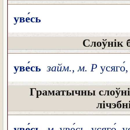
уве́сь
Слоўнік 
уве́сь
займ., м. Р
усяго́
Граматычны слоўні
лічэбн
уве́сь
м.
уве́сь, усяго́, у