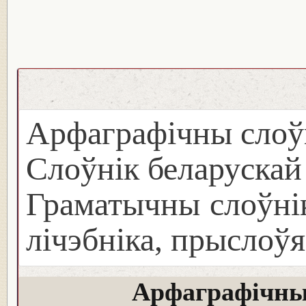
Арфаграфічны слоў
Слоўнік беларуска
Граматычны слоўнік
лічэбніка, прыслоўя
Арфаграфічны