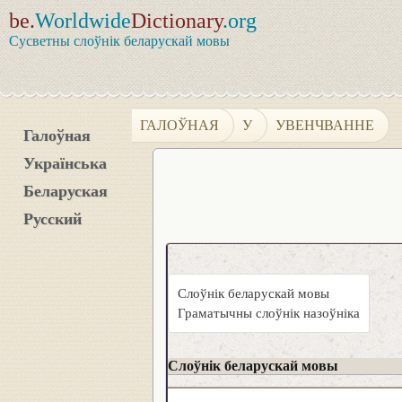
be.
Worldwide
Dictionary
.org
Сусветны слоўнік беларускай мовы
ГАЛОЎНАЯ
У
УВЕНЧВАННЕ
Галоўная
Українська
Беларуская
Русский
Слоўнік беларускай мовы
Граматычны слоўнік назоўніка
Слоўнік беларускай мовы