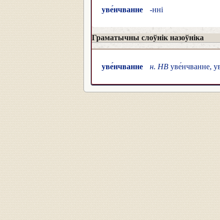
уве́нчванне
-нні
Граматычны слоўнік назоўніка
уве́нчванне
н. НВ
уве́нчванне, ув