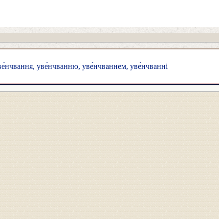
е́нчвання, уве́нчванню, уве́нчваннем, уве́нчванні