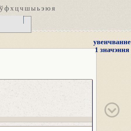
ў
ф
х
ц
ч
ш
ы
ь
э
ю
я
увенчванне
1 значэння