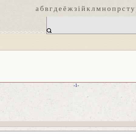
а
б
в
г
д
е
ё
ж
з
і
й
к
л
м
н
о
п
р
с
т
у
-1-