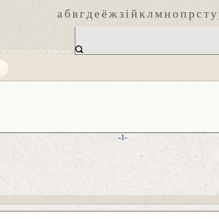
а
б
в
г
д
е
ё
ж
з
і
й
к
л
м
н
о
п
р
с
т
у
Е
-1-