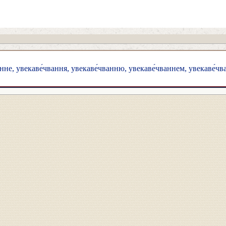
нне, увекаве́чвання, увекаве́чванню, увекаве́чваннем, увекаве́чв