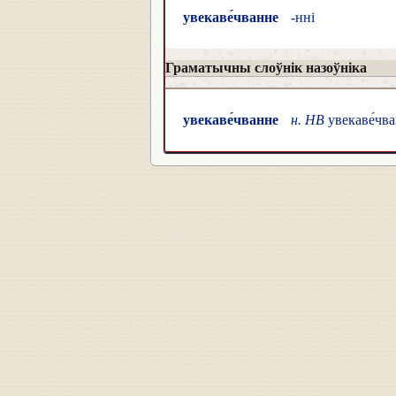
увекаве́чванне
-нні
Граматычны слоўнік назоўніка
увекаве́чванне
н. НВ
увекаве́чва