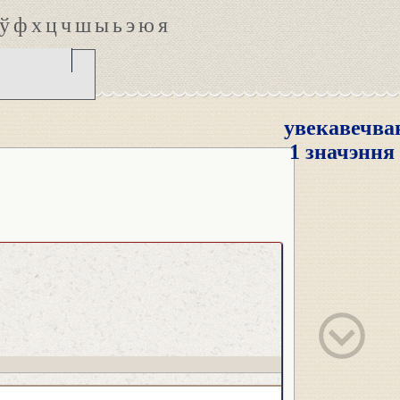
ў
ф
х
ц
ч
ш
ы
ь
э
ю
я
увекавечва
1 значэння