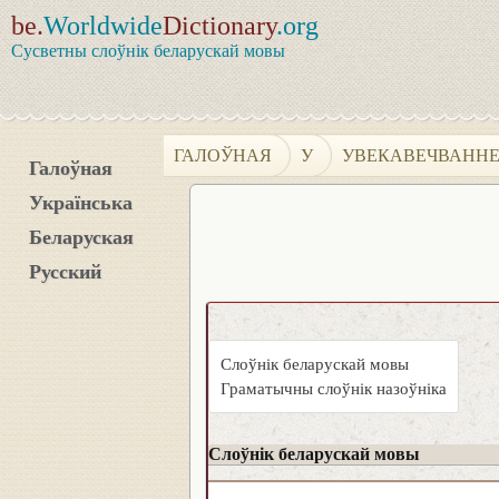
be.
Worldwide
Dictionary
.org
Сусветны слоўнік беларускай мовы
ГАЛОЎНАЯ
У
УВЕКАВЕЧВАНН
Галоўная
Українська
Беларуская
Русский
Слоўнік беларускай мовы
Граматычны слоўнік назоўніка
Слоўнік беларускай мовы