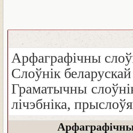
Арфаграфічны слоў
Слоўнік беларуска
Граматычны слоўнік
лічэбніка, прыслоўя
Арфаграфічны