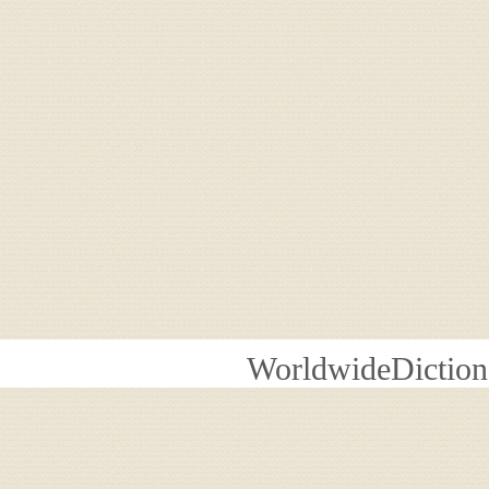
WorldwideDiction