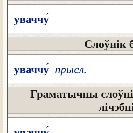
уваччу́
Слоўнік 
уваччу́
прысл.
Граматычны слоўні
лічэбн
уваччу́