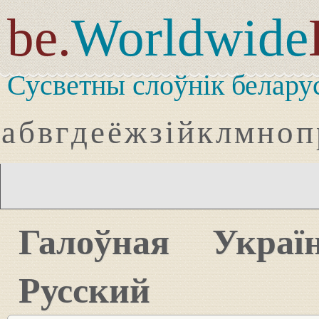
be.
Worldwide
Сусветны слоўнік белару
а
б
в
г
д
е
ё
ж
з
і
й
к
л
м
н
о
п
Галоўная
Украї
Русский