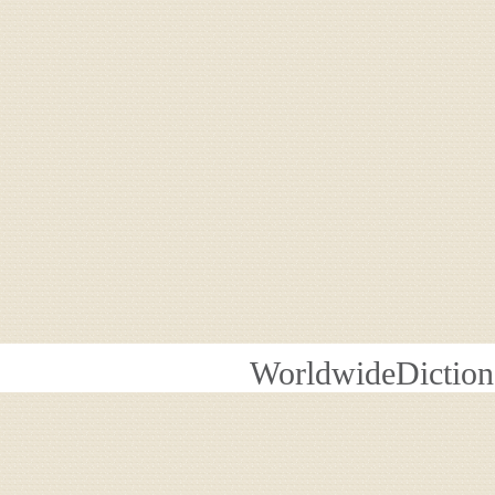
WorldwideDiction