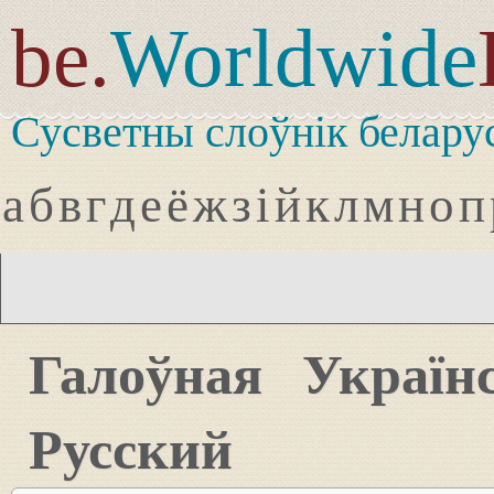
be.
Worldwide
Сусветны слоўнік белару
а
б
в
г
д
е
ё
ж
з
і
й
к
л
м
н
о
п
Галоўная
Україн
Русский