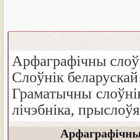
Арфаграфічны слоў
Слоўнік беларуска
Граматычны слоўнік
лічэбніка, прыслоўя
Арфаграфічны