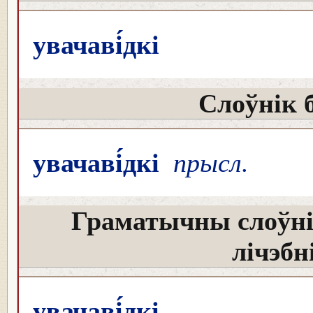
увачаві́дкі
Слоўнік 
увачаві́дкі
прысл.
Граматычны слоўні
лічэбн
увачаві́дкі