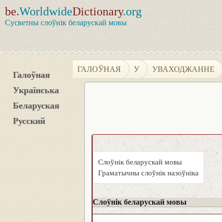
be.
Worldwide
Dictionary
.org
Сусветны слоўнік беларускай мовы
ГАЛОЎНАЯ
У
УВАХОДЖАННЕ
Галоўная
Українська
Беларуская
Русский
Слоўнік беларускай мовы
Граматычны слоўнік назоўніка
Слоўнік беларускай мовы