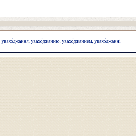
 увахо́джання, увахо́джанню, увахо́джаннем, увахо́джанні