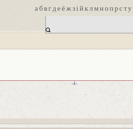
а
б
в
г
д
е
ё
ж
з
і
й
к
л
м
н
о
п
р
с
т
у
-1-