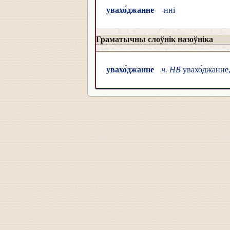
увахо́джанне
-нні
Граматычны слоўнік назоўніка
увахо́джанне
н. НВ
увахо́джанне,