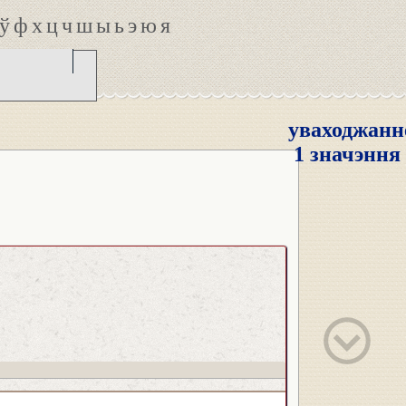
ў
ф
х
ц
ч
ш
ы
ь
э
ю
я
уваходжанн
1 значэння