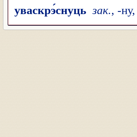
уваскрэ́снуць
зак.
, -ну