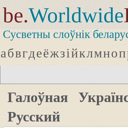
be.
Worldwide
Сусветны слоўнік белару
а
б
в
г
д
е
ё
ж
з
і
й
к
л
м
н
о
п
Галоўная
Україн
Русский