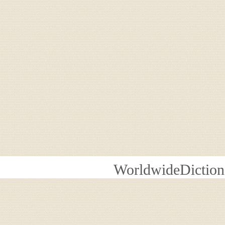
WorldwideDiction