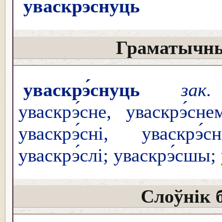
уваскрэ́снуць
Граматычны
уваскрэ́снуць
зак.
уваскрэ́сне, уваскрэ́сне
уваскрэ́сні, уваскрэ́с
уваскрэ́слі; уваскрэ́сшы;
Слоўнік 