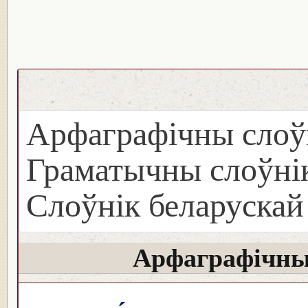
Арфаграфічны слоў
Граматычны слоўнік
Слоўнік беларуска
Арфаграфічны