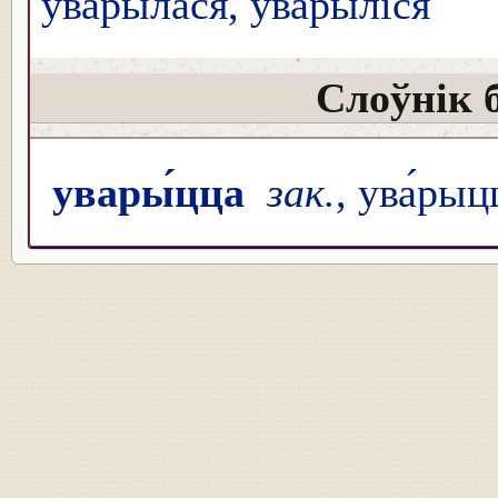
увары́лася, увары́ліся
Слоўнік 
увары́цца
зак.
, ува́рыц