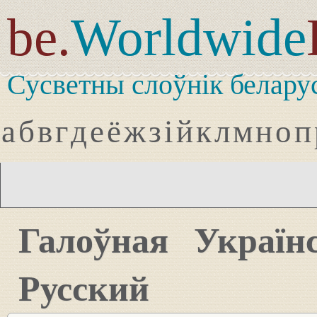
be.
Worldwide
Сусветны слоўнік белару
а
б
в
г
д
е
ё
ж
з
і
й
к
л
м
н
о
п
Галоўная
Україн
Русский