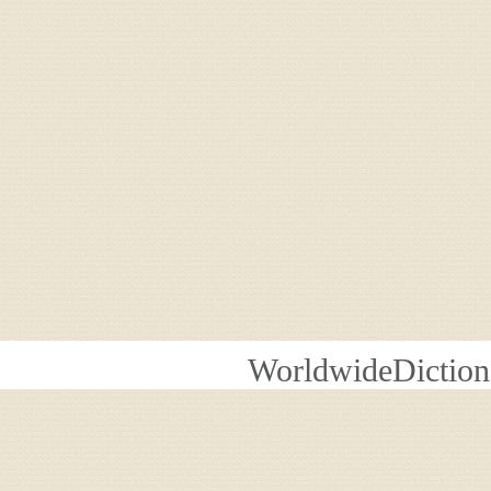
WorldwideDiction