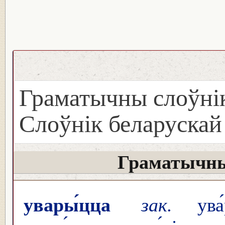
Граматычны слоўнік
Слоўнік беларуска
Граматычны
увары́цца
зак.
ува́р