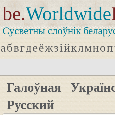
be.
Worldwide
Сусветны слоўнік белару
а
б
в
г
д
е
ё
ж
з
і
й
к
л
м
н
о
п
Галоўная
Україн
Русский