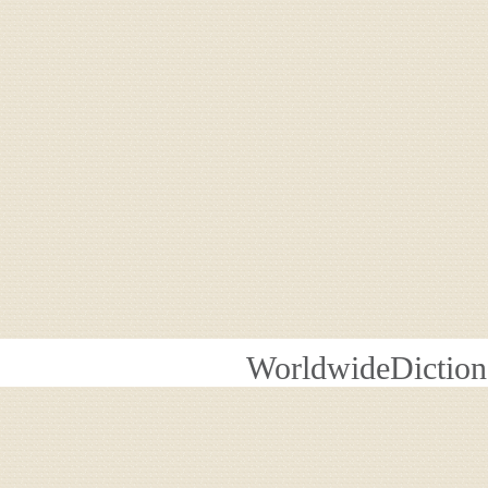
WorldwideDiction