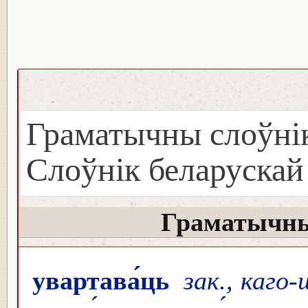
Граматычны слоўнік
Слоўнік беларуска
Граматычны
увартава́ць
зак., каго