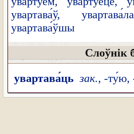
уварту́ем, уварту́еце, у
увартава́ў, увартава́
увартава́ўшы
Слоўнік 
увартава́ць
зак.
, -ту́ю,