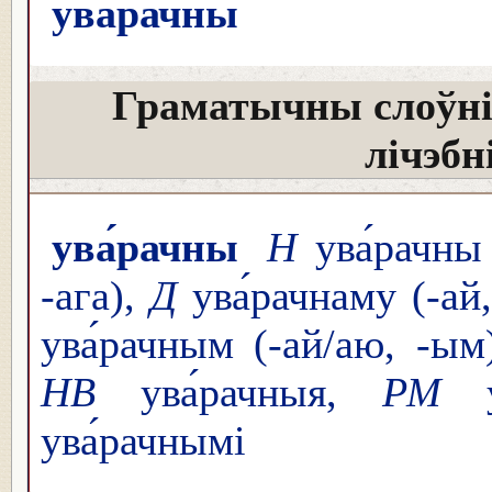
ува́рачны
Граматычны слоўні
лічэбн
ува́рачны
Н
ува́рачны 
-ага),
Д
ува́рачнаму (-ай
ува́рачным (-ай/аю, -ым
НВ
ува́рачныя,
РМ
у
ува́рачнымі