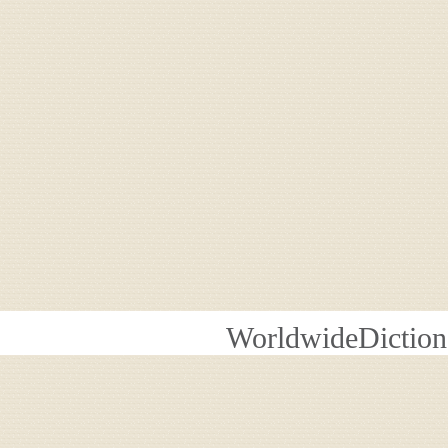
WorldwideDiction