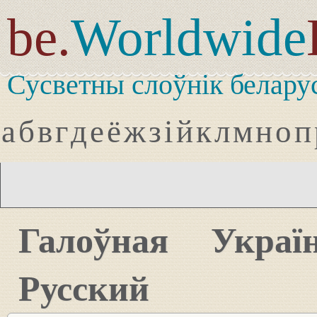
be.
Worldwide
Сусветны слоўнік белару
а
б
в
г
д
е
ё
ж
з
і
й
к
л
м
н
о
п
Галоўная
Украї
Русский