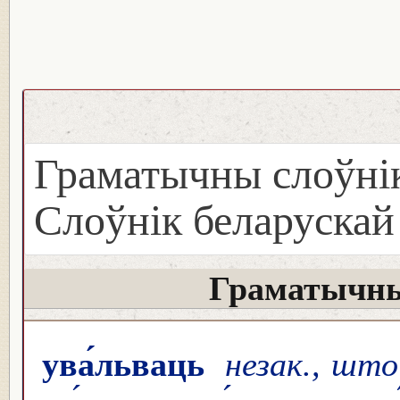
Граматычны слоўнік
Слоўнік беларуска
Граматычны
ува́льваць
незак., што