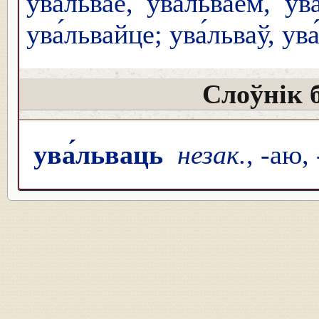
ува́львае, ува́льваем, ув
ува́львайце; ува́льваў, ув
Слоўнік 
ува́льваць
незак.
, -аю,