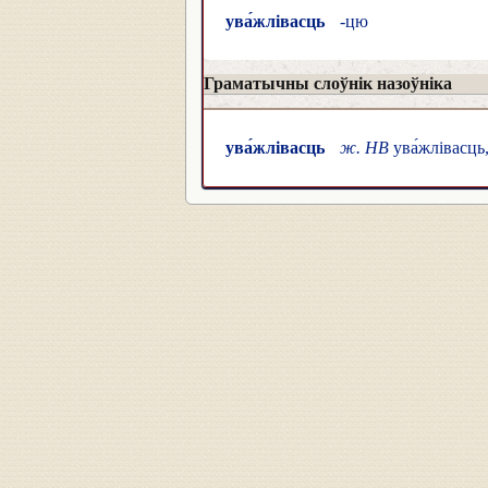
ува́жлівасць
-цю
Граматычны слоўнік назоўніка
ува́жлівасць
ж. НВ
ува́жлівасць