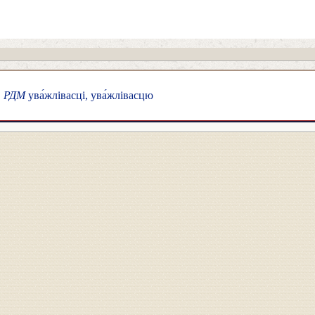
,
РДМ
ува́жлівасці, ува́жлівасцю