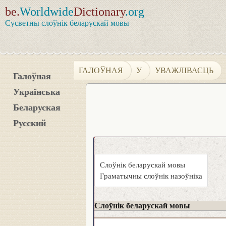
be.
Worldwide
Dictionary
.org
Сусветны слоўнік беларускай мовы
ГАЛОЎНАЯ
У
УВАЖЛІВАСЦЬ
Галоўная
Українська
Беларуская
Русский
Слоўнік беларускай мовы
Граматычны слоўнік назоўніка
Слоўнік беларускай мовы