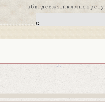
а
б
в
г
д
е
ё
ж
з
і
й
к
л
м
н
о
п
р
с
т
у
-1-