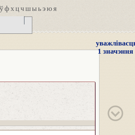
ў
ф
х
ц
ч
ш
ы
ь
э
ю
я
уважлівасц
1 значэння