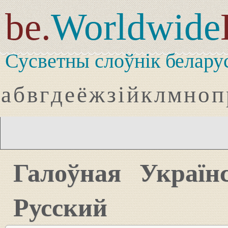
be.
Worldwide
Сусветны слоўнік белару
а
б
в
г
д
е
ё
ж
з
і
й
к
л
м
н
о
п
Галоўная
Україн
Русский