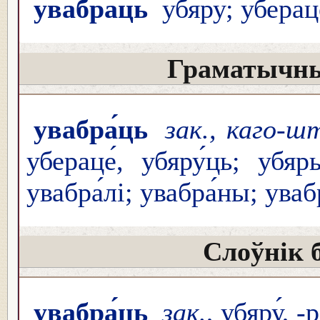
увабра́ць
убяру́; убераце
Граматычны
увабра́ць
зак., каго-ш
убераце́, убяру́ць; убяры
увабра́лі; увабра́ны; ува
Слоўнік 
увабра́ць
зак.
, убяру́, -