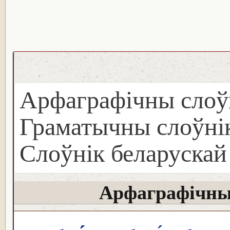
Арфаграфічны слоў
Граматычны слоўнік
Слоўнік беларуска
Арфаграфічны