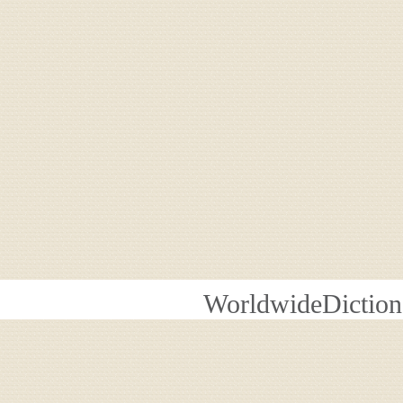
WorldwideDiction